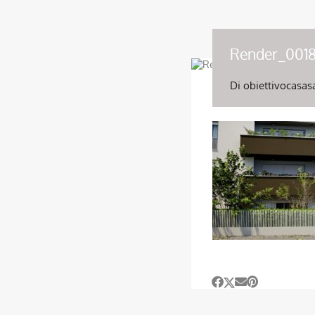
Render_0018
Di
obiettivocasas