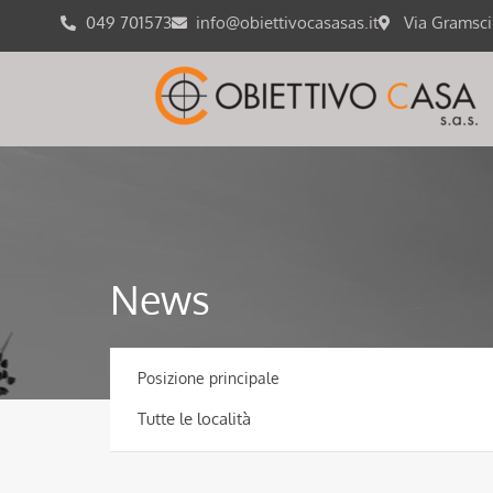
049 701573
info@obiettivocasasas.it
Via Gramsc
News
Posizione principale
Tutte le località