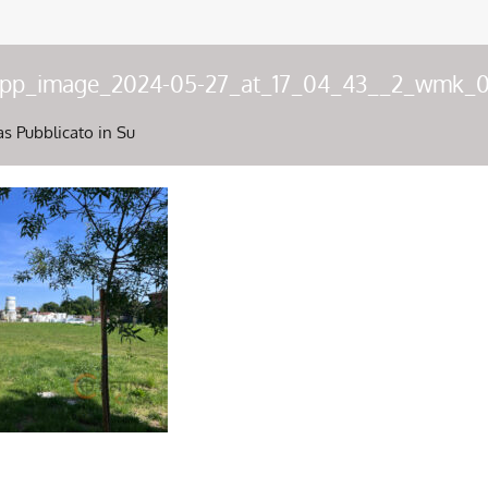
app_image_2024-05-27_at_17_04_43__2_wmk_
as
Pubblicato in Su