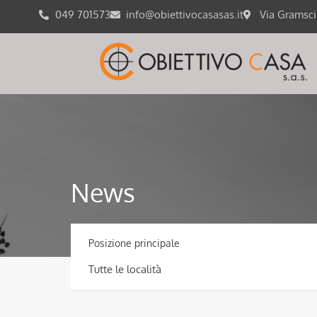
049 701573
info@obiettivocasasas.it
Via Gramsc
News
Posizione principale
Tutte le località