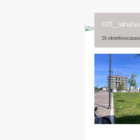
001__whats
Di
obiettivocasas