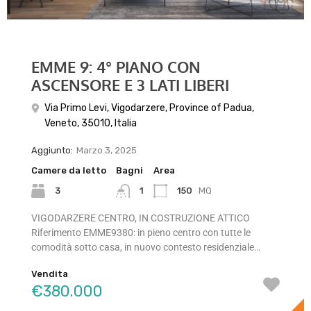
EMME 9: 4° PIANO CON
VILLA BIFAMILIARE OBLACH
ASCENSORE E 3 LATI LIBERI
Via Ragazzi del '99, Mortise, Padova, Province of
Padua, Veneto, 35129, Italia
Via Primo Levi, Vigodarzere, Province of Padua,
Veneto, 35010, Italia
Aggiunto:
Gennaio 9, 2024
Aggiunto:
Marzo 3, 2025
Camere da letto
Bagni
Area
Camere da letto
Bagni
Area
3
163
mq
3
3
150
MQ
1
PADOVA, MORTISE DI PROSSIMA COSTRUZIONE
Riferimento OCSL01 VILLE OBLACH, bifamiliari con
VIGODARZERE CENTRO, IN COSTRUZIONE ATTICO
esposizione al sole e giardino privato di mq 300…
Riferimento EMME9380: in pieno centro con tutte le
comodità sotto casa, in nuovo contesto residenziale…
Vendita
€398.000
Vendita
€380.000