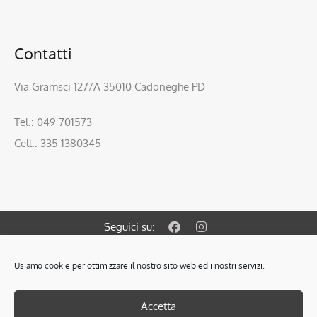
Contatti
Via Gramsci 127/A 35010 Cadoneghe PD
Tel.: 049 701573
Cell.: 335 1380345
Seguici su:
Usiamo cookie per ottimizzare il nostro sito web ed i nostri servizi.
© 2021 OBIETTIVO CASA S.A.S. di Colombin Fabrizio & C.
Via Gramsci 127/A 35010 Cadoneghe PD.
PRIVACY POLICY
–
COOKIES POLICY
Accetta
SCARICA L’INFORMATIVA SULLA PRIVACY