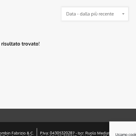
Data - dalla più recente
risultato trovato!
ombin Fabrizio & C.
P.Iva: 04305320287 - Iscr. Ruolo Mediatori PD n° 1825
Usiamo cookie