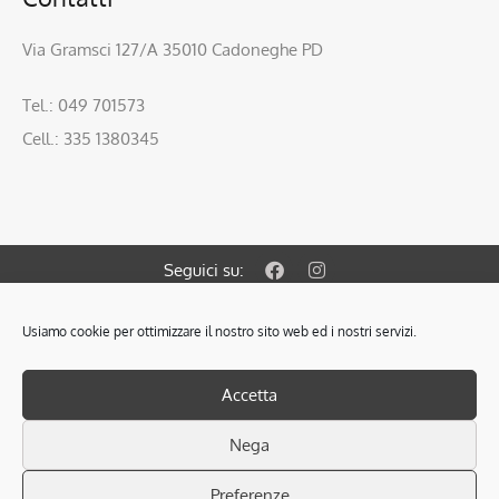
Via Gramsci 127/A 35010 Cadoneghe PD
Tel.: 049 701573
Cell.: 335 1380345
Seguici su:
Usiamo cookie per ottimizzare il nostro sito web ed i nostri servizi.
© 2021 OBIETTIVO CASA S.A.S. di Colombin Fabrizio & C.
Via Gramsci 127/A 35010 Cadoneghe PD.
PRIVACY POLICY
–
COOKIES POLICY
Accetta
SCARICA L’INFORMATIVA SULLA PRIVACY
P.Iva: 04305320287 - Iscr. Ruolo Mediatori PD n° 1825
Nega
Cod. REA PD 378853 - RAM Soc. n° 2261
Associata FIMAA (Federazione Italiana Mediatori Agenti D’Affari)
Preferenze