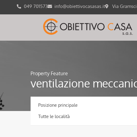
049 701573
info@obiettivocasasas.it
Via Gramsc
Property Feature
ventilazione meccanic
Posizione principale
Tutte le località