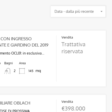
Data - dalla più recente
Vendita
 CON INGRESSO
Trattativa
TE E GIARDINO DEL 2019
riservata
imento OCL01: in esclusiva…
o
Bagni
Area
mq
145
2
Vendita
MILIARE OBLACH
€398.000
TISE DI PROSSIMA