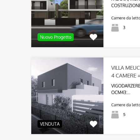
COSTRUZION
Camere da lett
3
Nuovo Progetto
VILLA MEUC
4 CAMERE +
VIGODARZERE
OCM43:…
Camere da lett
5
VENDUTA