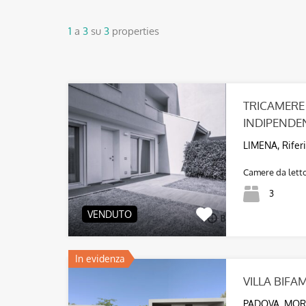
1
a
3
su
3
properties
TRICAMERE
INDIPENDEN
LIMENA, Rifer
Camere da lett
3
VENDUTO
In evidenza
VILLA BIFA
PADOVA, MOR