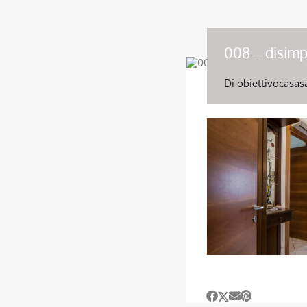
008__disimp
Di
obiettivocasas