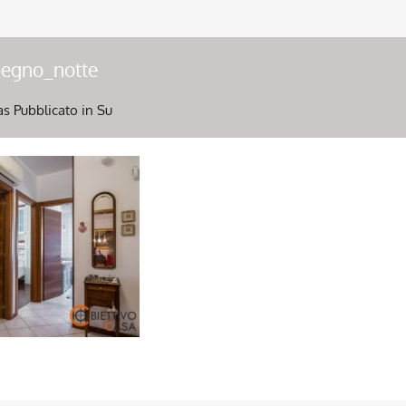
egno_notte
as
Pubblicato in Su