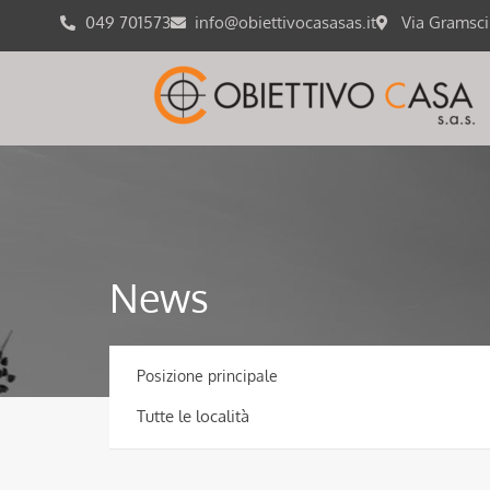
049 701573
info@obiettivocasasas.it
Via Gramsc
News
Posizione principale
Tutte le località