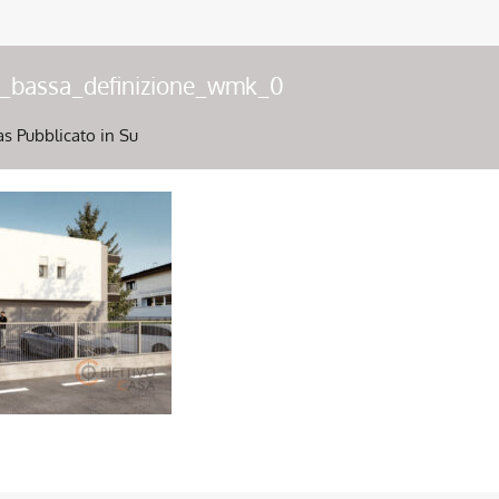
2_bassa_definizione_wmk_0
as
Pubblicato in Su