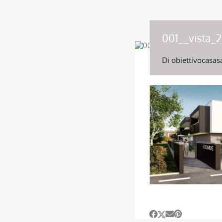
001__vista_
Di
obiettivocasas