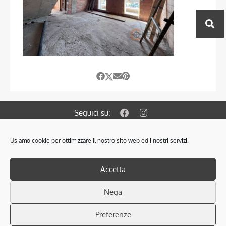
Seguici su:
Usiamo cookie per ottimizzare il nostro sito web ed i nostri servizi.
© 2021 OBIETTIVO CASA S.A.S. di Colombin Fabrizio & C.
Via Gramsci 127/A 35010 Cadoneghe PD.
PRIVACY POLICY
–
COOKIES POLICY
Accetta
SCARICA L’INFORMATIVA SULLA PRIVACY
P.Iva: 04305320287 - Iscr. Ruolo Mediatori PD n° 1825
Nega
Cod. REA PD 378853 - RAM Soc. n° 2261
Associata FIMAA (Federazione Italiana Mediatori Agenti D’Affari)
Preferenze