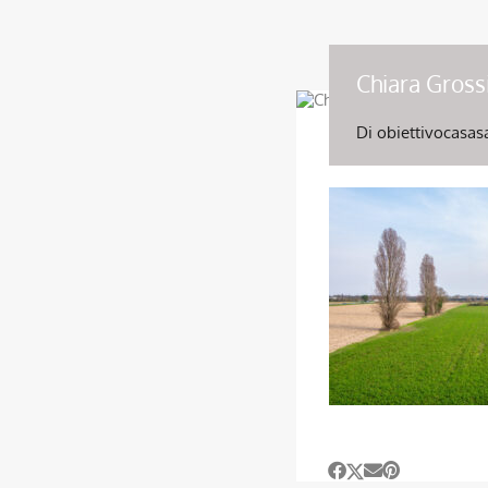
Chiara Gross
Di
obiettivocasas