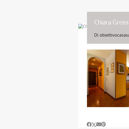
Chiara Gross
Di
obiettivocasas