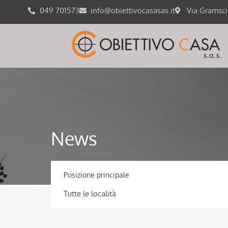
049 701573
info@obiettivocasasas.it
Via Gramsc
News
Posizione principale
Tutte le località