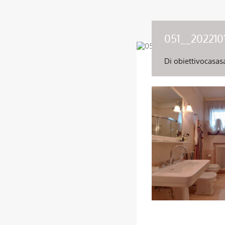
051__202210
Di
obiettivocasas