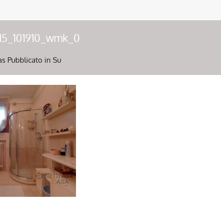
15_101910_wmk_0
as
Pubblicato in Su