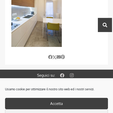
Seguici su:
Usiamo cookie per ottimizzare il nostro sito web ed i nostri servizi.
© 2021 OBIETTIVO CASA S.A.S. di Colombin Fabrizio & C.
Via Gramsci 127/A 35010 Cadoneghe PD.
PRIVACY POLICY
–
COOKIES POLICY
Accetta
SCARICA L’INFORMATIVA SULLA PRIVACY
P.Iva: 04305320287 - Iscr. Ruolo Mediatori PD n° 1825