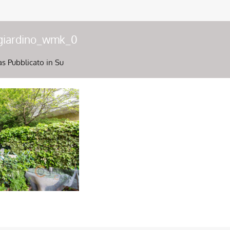
giardino_wmk_0
as
Pubblicato in Su