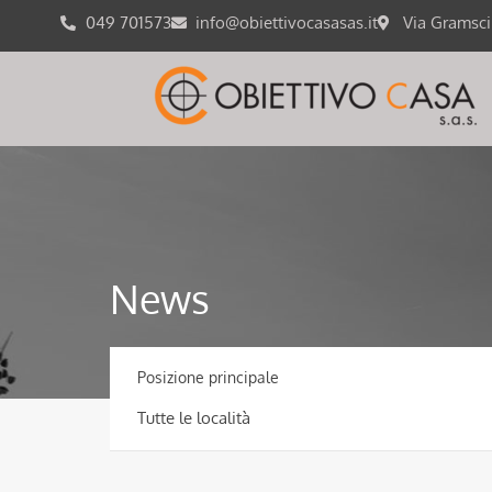
049 701573
info@obiettivocasasas.it
Via Gramsc
News
Posizione principale
Tutte le località