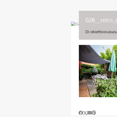
028__retro_
Di
obiettivocasas