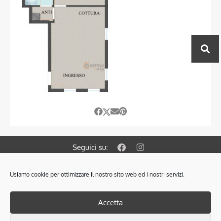
Seguici su:
Usiamo cookie per ottimizzare il nostro sito web ed i nostri servizi.
© 2021 OBIETTIVO CASA S.A.S. di Colombin Fabrizio & C.
Via Gramsci 127/A 35010 Cadoneghe PD.
PRIVACY POLICY
–
COOKIES POLICY
Accetta
SCARICA L’INFORMATIVA SULLA PRIVACY
P.Iva: 04305320287 - Iscr. Ruolo Mediatori PD n° 1825