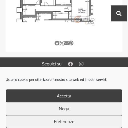
Seguici su:
Usiamo cookie per ottimizzare il nostro sito web ed i nostri servizi.
© 2021 OBIETTIVO CASA S.A.S. di Colombin Fabrizio & C.
Via Gramsci 127/A 35010 Cadoneghe PD.
PRIVACY POLICY
–
COOKIES POLICY
Accetta
SCARICA L’INFORMATIVA SULLA PRIVACY
P.Iva: 04305320287 - Iscr. Ruolo Mediatori PD n° 1825
Nega
Cod. REA PD 378853 - RAM Soc. n° 2261
Associata FIMAA (Federazione Italiana Mediatori Agenti D’Affari)
Preferenze