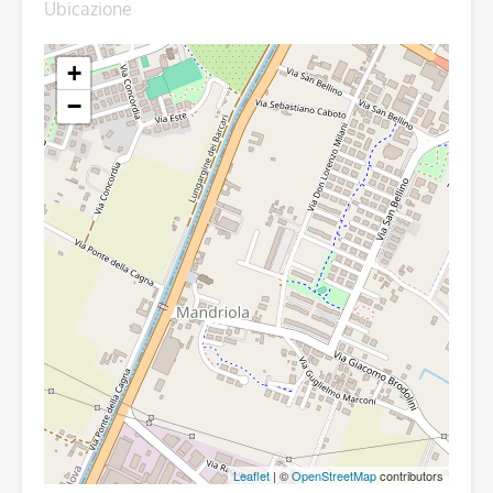
Ubicazione
+
−
Leaflet
| ©
OpenStreetMap
contributors