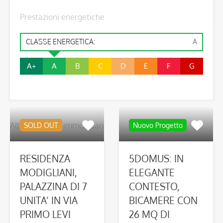
Prestazioni energetiche
CLASSE ENERGETICA:
A
A+
A
B
C
D
E
F
G
Altre proposte immobiliari
SOLD OUT
Nuovo Progetto
RESIDENZA
5DOMUS: IN
MODIGLIANI,
ELEGANTE
PALAZZINA DI 7
CONTESTO,
UNITA’ IN VIA
BICAMERE CON
PRIMO LEVI
26 MQ DI