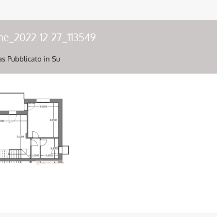
ne_2022-12-27_113549
as
Pubblicato in Su