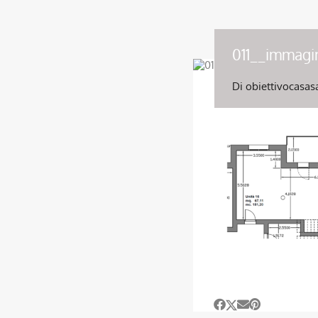
011__immagi
Di
obiettivocasas