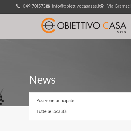
049 701573
info@obiettivocasasas.it
Via Gramsc
News
Posizione principale
Tutte le località