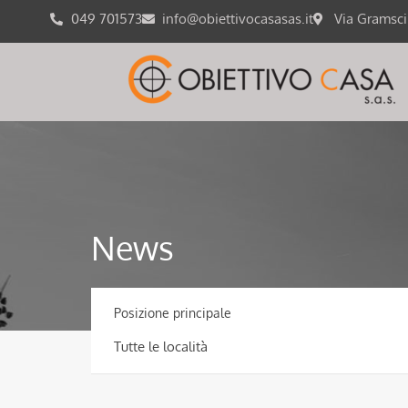
049 701573
info@obiettivocasasas.it
Via Gramsc
News
Posizione principale
Tutte le località