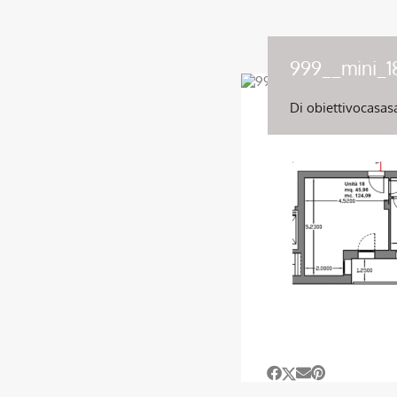
999__mini_1
Di
obiettivocasas