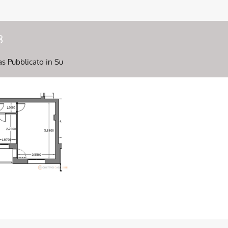
8
as
Pubblicato in Su