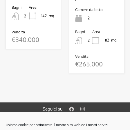
Bagni
Area
Camere da letto
142
mq
2
2
Bagni
Area
Vendita
€340.000
112
mq
2
Vendita
€265.000
Seguici su:
Usiamo cookie per ottimizzare il nostro sito web ed i nostri servizi.
© 2021 OBIETTIVO CASA S.A.S. di Colombin Fabrizio & C.
Via Gramsci 127/A 35010 Cadoneghe PD.