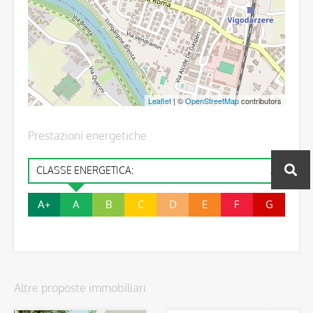
Leaflet
| ©
OpenStreetMap
contributors
Prestazioni energetiche
CLASSE ENERGETICA:
A
A+
A
B
C
D
E
F
G
Altre proposte immobiliari