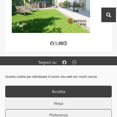
Seguici su:
Usiamo cookie per ottimizzare il nostro sito web ed i nostri servizi.
© 2021 OBIETTIVO CASA S.A.S. di Colombin Fabrizio & C.
Via Gramsci 127/A 35010 Cadoneghe PD.
PRIVACY POLICY
–
COOKIES POLICY
Accetta
SCARICA L’INFORMATIVA SULLA PRIVACY
P.Iva: 04305320287 - Iscr. Ruolo Mediatori PD n° 1825
Nega
Cod. REA PD 378853 - RAM Soc. n° 2261
Associata FIMAA (Federazione Italiana Mediatori Agenti D’Affari)
Preferenze