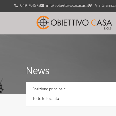
049 701573
info@obiettivocasasas.it
Via Gramsc
News
Posizione principale
Tutte le località