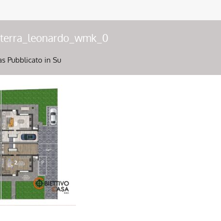
terra_leonardo_wmk_0
as
Pubblicato in Su