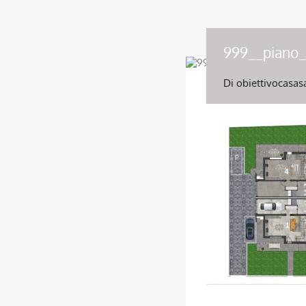
999__piano_
Di
obiettivocasas