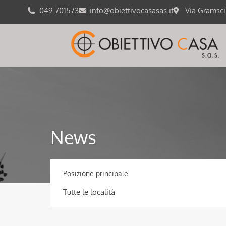
049 701573
info@obiettivocasasas.it
Via Gramsc
News
Posizione principale
Tutte le località