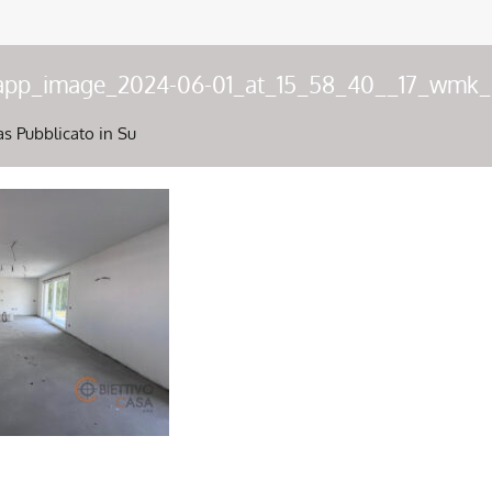
app_image_2024-06-01_at_15_58_40__17_wmk
as
Pubblicato in Su