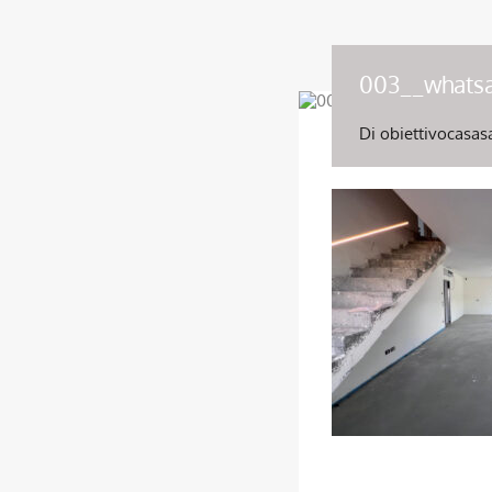
003__whats
Di
obiettivocasas