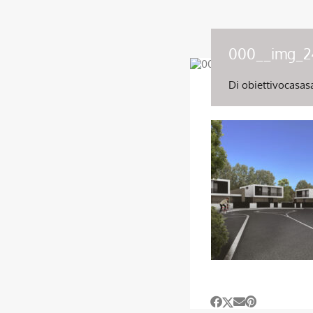
000__img_2
Di
obiettivocasas