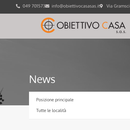
049 701573
info@obiettivocasasas.it
Via Gramsc
News
Posizione principale
Tutte le località