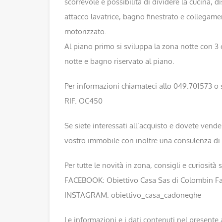
scorrevole e possibilità di dividere la cucina,
attacco lavatrice, bagno finestrato e collegame
motorizzato.
Al piano primo si sviluppa la zona notte con 
notte e bagno riservato al piano.
Per informazioni chiamateci allo 049.701573 o s
RIF. OC450
Se siete interessati all’acquisto e dovete vende
vostro immobile con inoltre una consulenza di 
Per tutte le novità in zona, consigli e curiosit
FACEBOOK: Obiettivo Casa Sas di Colombin Fab
INSTAGRAM: obiettivo_casa_cadoneghe
Le informazioni e i dati contenuti nel present