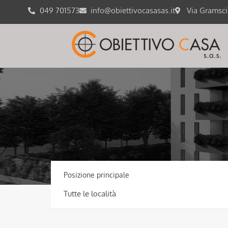
049 701573
info@obiettivocasasas.it
Via Gramsc
Posizione principale
Tutte le località