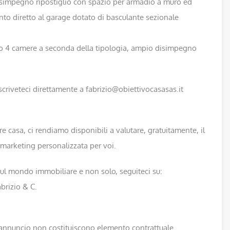
 disimpegno ripostiglio con spazio per armadio a muro ed
nto diretto al garage dotato di basculante sezionale
3 o 4 camere a seconda della tipologia, ampio disimpegno
criveteci direttamente a fabrizio@obiettivocasasas.it
re casa, ci rendiamo disponibili a valutare, gratuitamente, il
marketing personalizzata per voi.
à sul mondo immobiliare e non solo, seguiteci su:
rizio & C.
e annuncio non costituiscono elemento contrattuale.