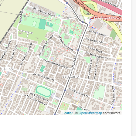
Leaflet
| ©
OpenStreetMap
contributors