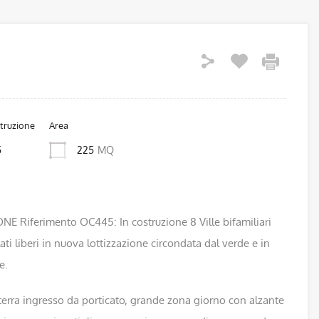
truzione
Area
5
225
MQ
Riferimento OC445: In costruzione 8 Ville bifamiliari
lati liberi in nuova lottizzazione circondata dal verde e in
e.
terra ingresso da porticato, grande zona giorno con alzante