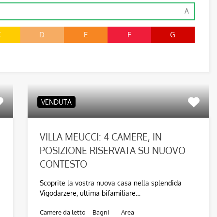
A
C
D
E
F
G
VENDUTA
VILLA MEUCCI: 4 CAMERE, IN
POSIZIONE RISERVATA SU NUOVO
CONTESTO
Scoprite la vostra nuova casa nella splendida
Vigodarzere, ultima bifamiliare…
Camere da letto
Bagni
Area