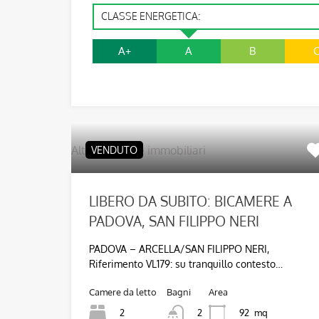
CLASSE ENERGETICA:
A+
A
B
Altre proposte immobiliari
VENDUTO
LIBERO DA SUBITO: BICAMERE A
PADOVA, SAN FILIPPO NERI
PADOVA – ARCELLA/SAN FILIPPO NERI,
Riferimento VL179: su tranquillo contesto…
Camere da letto
Bagni
Area
2
92
mq
2