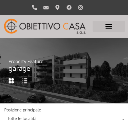
Property Feature
garage
Posizione principale
Tutte le località